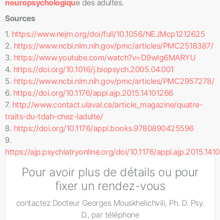
neuropsychologiqu
e des adultes.
Sources
1.
https://www.nejm.org/doi/full/10.1056/NEJMcp1212625
2.
https://www.ncbi.nlm.nih.gov/pmc/articles/PMC2518387/
3.
https://www.youtube.com/watch?v=D9wlg6MARYU
4.
https://doi.org/10.1016/j.biopsych.2005.04.001
5.
https://www.ncbi.nlm.nih.gov/pmc/articles/PMC2957278/
6.
https://doi.org/10.1176/appi.ajp.2015.14101266
7.
http://www.contact.ulaval.ca/article_magazine/quatre-
traits-du-tdah-chez-ladulte/
8.
https://doi.org/10.1176/appi.books.9780890425596
9.
https://ajp.psychiatryonline.org/doi/10.1176/appi.ajp.2015.141
Pour avoir plus de détails ou pour
fixer un rendez-vous
contactez Docteur Georges Mouskhelichvili, Ph. D. Psy.
D., par téléphone