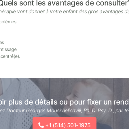
Quels sont les avantages de consulter
hérapie vont donner à votre enfant des gros avantages dan
roblèmes
es
entissage
ncentré(e).
ir plus de détails ou pour fixer un re
ez Docteur Georges Mouskhelichvili, Ph. D. Psy. D., par t
+1 (514) 501-1975