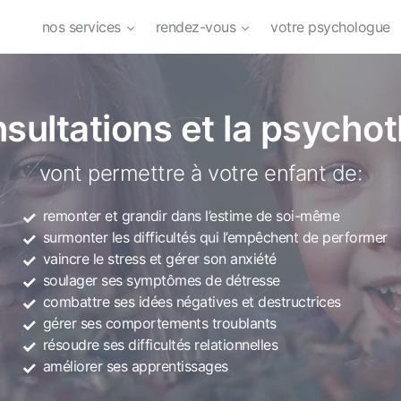
nos services
rendez-vous
votre psychologue
sultations et la psycho
vont permettre à votre enfant de:
remonter et grandir dans l’estime de soi-même
surmonter les difficultés qui l’empêchent de performer
vaincre le stress et gérer son anxiété
soulager ses symptômes de détresse
combattre ses idées négatives et destructrices
gérer ses comportements troublants
résoudre ses difficultés relationnelles
améliorer ses apprentissages