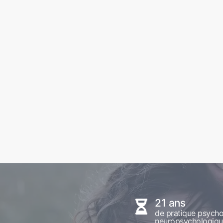
21 ans
de pratique psycho
neuropsychologiq