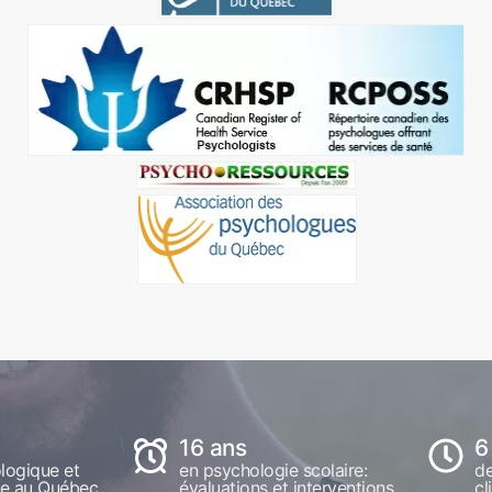
16 ans
6
logique et
en psychologie scolaire:
de
ue au Québec
évaluations et interventions
cl