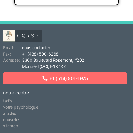
C.Q.R.S.P.
Email:
nous contacter
Fax:
+1 (438) 500-6268
Adresse:
3300 Boulevard Rosemont, #202
Montréal (QC), H1X 1K2
+1 (514) 501-1975
notre centre
tarifs
votre psychologue
articles
nouvelles
sitemap