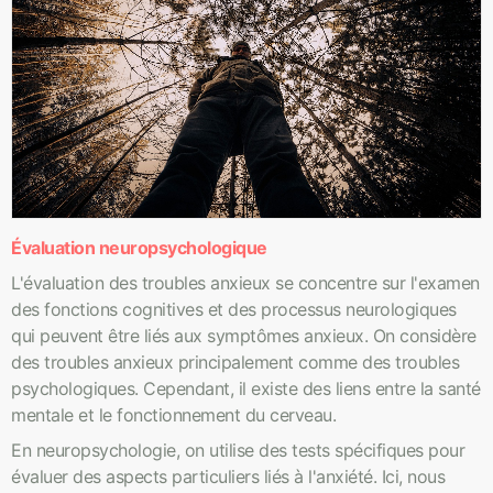
Évaluation neuropsychologique
L'évaluation des troubles anxieux se concentre sur l'examen
des fonctions cognitives et des processus neurologiques
qui peuvent être liés aux symptômes anxieux. On considère
des troubles anxieux principalement comme des troubles
psychologiques. Cependant, il existe des liens entre la santé
mentale et le fonctionnement du cerveau.
En neuropsychologie, on utilise des tests spécifiques pour
évaluer des aspects particuliers liés à l'anxiété. Ici, nous