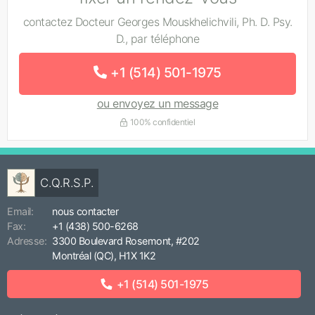
contactez Docteur Georges Mouskhelichvili, Ph. D. Psy.
D., par téléphone
+1 (514) 501-1975
ou envoyez un message
100% confidentiel
C.Q.R.S.P.
Email:
nous contacter
Fax:
+1 (438) 500-6268
Adresse:
3300 Boulevard Rosemont, #202
Montréal (QC), H1X 1K2
+1 (514) 501-1975