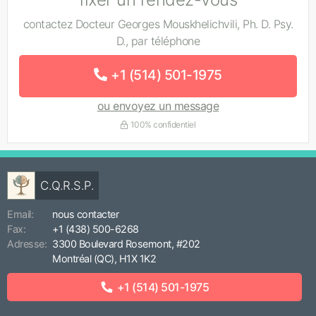
contactez Docteur Georges Mouskhelichvili, Ph. D. Psy.
D., par téléphone
+1 (514) 501-1975
ou envoyez un message
100% confidentiel
C.Q.R.S.P.
Email:
nous contacter
Fax:
+1 (438) 500-6268
Adresse:
3300 Boulevard Rosemont, #202
Montréal (QC), H1X 1K2
+1 (514) 501-1975