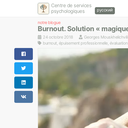
Centre de services
русский
psychologiques
notre blogue
Burnout. Solution « magiqu
24 octobre 2018
Georges Mouskhelichvili
burnout, épuisement professionnelle, évaluation