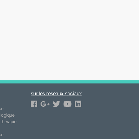
sur les réseaux sociaux
ue
logique
othérapie
ue