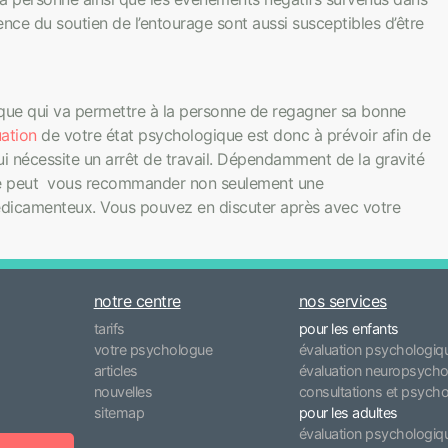
sence du soutien de l’entourage sont aussi susceptibles d’être
gique qui va permettre à la personne de regagner sa bonne
ation
de votre état psychologique est donc à prévoir afin de
ui nécessite un arrêt de travail. Dépendamment de la gravité
ue peut vous recommander non seulement une
édicamenteux. Vous pouvez en discuter après avec votre
notre centre
nos services
tarifs
pour les enfants
votre psychologue
évaluation psychologiq
articles
évaluation neuropsycho
nouvelles
consultations et psych
sitemap
pour les adultes
évaluation psychologiq