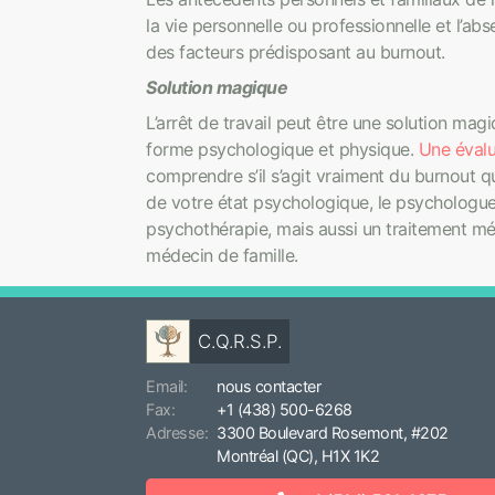
la vie personnelle ou professionnelle et l’ab
des facteurs prédisposant au burnout.
Solution magique
L’arrêt de travail peut être une solution ma
forme psychologique et physique.
Une évalu
comprendre s’il s’agit vraiment du burnout q
de votre état psychologique, le psycholog
psychothérapie, mais aussi un traitement m
médecin de famille.
C.Q.R.S.P.
Email:
nous contacter
Fax:
+1 (438) 500-6268
Adresse:
3300 Boulevard Rosemont, #202
Montréal (QC), H1X 1K2