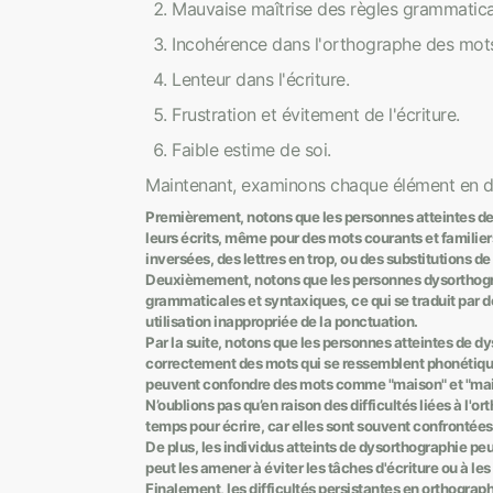
Mauvaise maîtrise des règles grammatica
Incohérence dans l'orthographe des mots
Lenteur dans l'écriture.
Frustration et évitement de l'écriture.
Faible estime de soi.
Maintenant, examinons chaque élément en dé
Premièrement, notons que les personnes atteintes d
leurs écrits, même pour des mots courants et familie
inversées, des lettres en trop, ou des substitutions de 
Deuxièmement, notons que les personnes dysorthograp
grammaticales et syntaxiques, ce qui se traduit par d
utilisation inappropriée de la ponctuation.
Par la suite, notons que les personnes atteintes de d
correctement des mots qui se ressemblent phonétique
peuvent confondre des mots comme "maison" et "mais", 
N’oublions pas qu’en raison des difficultés liées à l
temps pour écrire, car elles sont souvent confrontées
De plus, les individus atteints de dysorthographie peuve
peut les amener à éviter les tâches d'écriture ou à le
Finalement, les difficultés persistantes en orthograp