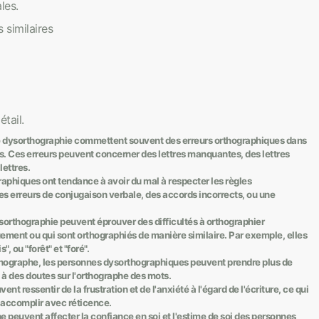
les.
 similaires
tail.
e dysorthographie commettent souvent des erreurs orthographiques dans
rs. Ces erreurs peuvent concerner des lettres manquantes, des lettres
lettres.
hiques ont tendance à avoir du mal à respecter les règles
es erreurs de conjugaison verbale, des accords incorrects, ou une
ysorthographie peuvent éprouver des difficultés à orthographier
ment ou qui sont orthographiés de manière similaire. Par exemple, elles
ou "forêt" et "foré".
'orthographe, les personnes dysorthographiques peuvent prendre plus de
 à des doutes sur l'orthographe des mots.
nt ressentir de la frustration et de l'anxiété à l'égard de l'écriture, ce qui
s accomplir avec réticence.
he peuvent affecter la confiance en soi et l'estime de soi des personnes