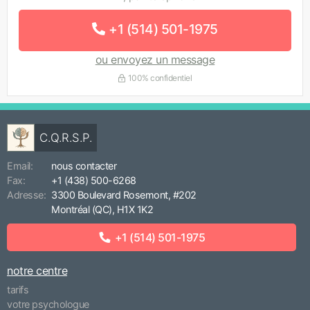
+1 (514) 501-1975
ou envoyez un message
100% confidentiel
C.Q.R.S.P.
Email:
nous contacter
Fax:
+1 (438) 500-6268
Adresse:
3300 Boulevard Rosemont, #202
Montréal (QC), H1X 1K2
+1 (514) 501-1975
notre centre
tarifs
votre psychologue