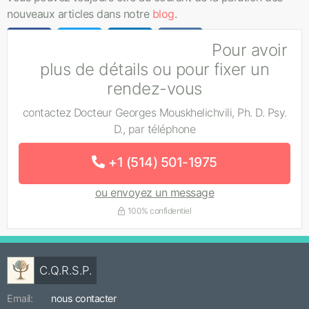
nouveaux articles dans notre
blog
.
Pour avoir
plus de détails ou pour fixer un
rendez-vous
contactez Docteur Georges Mouskhelichvili, Ph. D. Psy.
D., par téléphone
+1 (514) 501-1975
ou envoyez un message
100% confidentiel
C.Q.R.S.P.
Email:
nous contacter