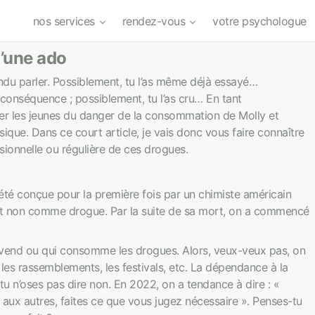
nos services
rendez-vous
votre psychologue
d’une ado
ndu parler. Possiblement, tu l’as même déjà essayé…
s conséquence ; possiblement, tu l’as cru… En tant
mer les jeunes du danger de la consommation de Molly et
que. Dans ce court article, je vais donc vous faire connaître
onnelle ou régulière de ces drogues.
té conçue pour la première fois par un chimiste américain
 non comme drogue. Par la suite de sa mort, on a commencé
ui vend ou qui consomme les drogues. Alors, veux-veux pas, on
, les rassemblements, les festivals, etc. La dépendance à la
 n’oses pas dire non. En 2022, on a tendance à dire : «
 aux autres, faites ce que vous jugez nécessaire ». Penses-tu