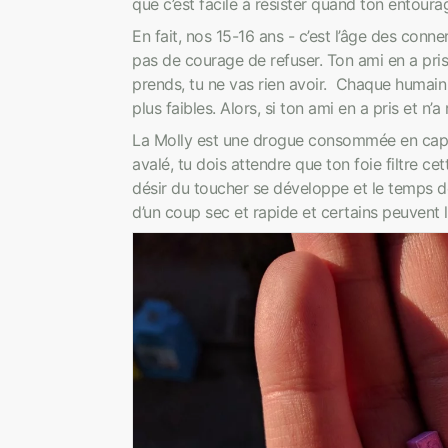
que c’est facile à résister quand ton entourag
En fait, nos 15-16 ans - c’est l’âge des conne
pas de courage de refuser. Ton ami en a pris e
prends, tu ne vas rien avoir. Chaque humain a
plus faibles. Alors, si ton ami en a pris et n’a
La Molly est une drogue consommée en capsul
avalé, tu dois attendre que ton foie filtre c
désir du toucher se développe et le temps 
d’un coup sec et rapide et certains peuvent l