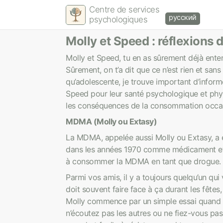
Centre de services
русский
psychologiques
Molly et Speed : réflexions 
Molly et Speed, tu en as sûrement déjà ente
Sûrement, on t’a dit que ce n’est rien et san
qu’adolescente, je trouve important d’infor
Speed pour leur santé psychologique et physi
les conséquences de la consommation occasi
MDMA (Molly ou Extasy)
La MDMA, appelée aussi Molly ou Extasy, a é
dans les années 1970 comme médicament et
à consommer la MDMA en tant que drogue.
Parmi vos amis, il y a toujours quelqu’un q
doit souvent faire face à ça durant les fêtes
Molly commence par un simple essai quand tu
n’écoutez pas les autres ou ne fiez-vous pas