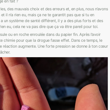
e en fait ?
ries, des mauvais choix et des erreurs et, en plus, nous n’avons
t il n’a rien eu, mais ça ne te garantit pas que si tu en
 un système de santé différent, il y a des plus forts et des
 rien eu, cela ne va pas dire que ça va être pareil pour toi.
e ou en roche enroulée dans du papier fin. Après l’avoir
ette chimie pour que la drogue fasse effet. Dans ce temps, le
de réaction augmente. Une forte pression se donne à ton cœur
âcher.