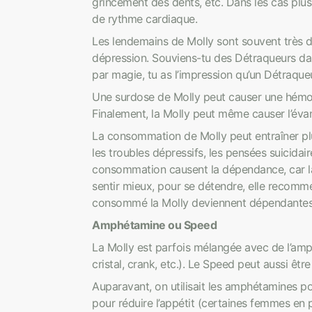
grincement des dents, etc. Dans les cas plus
de rythme cardiaque.
Les lendemains de Molly sont souvent très du
dépression. Souviens-tu des Détraqueurs da
par magie, tu as l’impression qu’un Détraqueur
Une surdose de Molly peut causer une hémorr
Finalement, la Molly peut même causer l’éva
La consommation de Molly peut entraîner pl
les troubles dépressifs, les pensées suicidair
consommation causent la dépendance, car la
sentir mieux, pour se détendre, elle recomm
consommé la Molly deviennent dépendantes
Amphétamine ou Speed
La Molly est parfois mélangée avec de l’amp
cristal, crank, etc.). Le Speed peut aussi êt
Auparavant, on utilisait les amphétamines pou
pour réduire l’appétit (certaines femmes en 