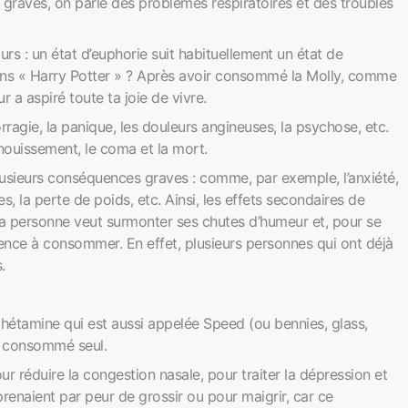
 graves, on parle des problèmes respiratoires et des troubles
rs : un état d’euphorie suit habituellement un état de
ns « Harry Potter » ? Après avoir consommé la Molly, comme
 a aspiré toute ta joie de vivre.
agie, la panique, les douleurs angineuses, la psychose, etc.
nouissement, le coma et la mort.
usieurs conséquences graves : comme, par exemple, l’anxiété,
es, la perte de poids, etc. Ainsi, les effets secondaires de
 personne veut surmonter ses chutes d’humeur et, pour se
ence à consommer. En effet, plusieurs personnes qui ont déjà
.
hétamine qui est aussi appelée Speed (ou bennies, glass,
re consommé seul.
r réduire la congestion nasale, pour traiter la dépression et
prenaient par peur de grossir ou pour maigrir, car ce