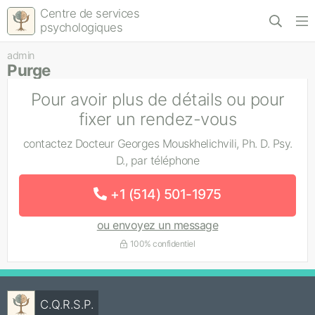
Centre de services
psychologiques
admin
Purge
Pour avoir plus de détails ou pour
fixer un rendez-vous
contactez Docteur Georges Mouskhelichvili, Ph. D. Psy.
D., par téléphone
+1 (514) 501-1975
ou envoyez un message
100% confidentiel
C.Q.R.S.P.