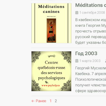
Méditations
1 сентября 2008
В квебекском изда
книга Георгия Му
прочесть отрыво
русский перевод.
будет указаны б
Год 2003
1 марта 2003
Георгий Мусхели
Квебека. 7 апре
Психологической 
получил членств
сфере здравоохр
← Ранее
1
2