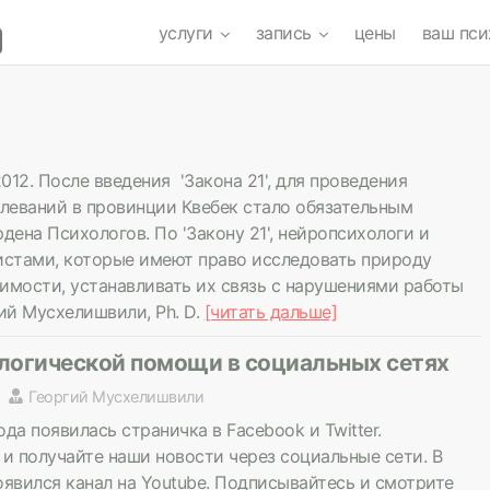
услуги
запись
цены
ваш пси
2012. После введения 'Закона 21', для проведения
леваний в провинции Квебек стало обязательным
ена Психологов. По 'Закону 21', нейропсихологи и
истами, которые имеют право исследовать природу
имости, устанавливать их связь с нарушениями работы
гий Мусхелишвили, Ph. D.
[читать дальше]
логической помощи в социальных сетях
Георгий Мусхелишвили
ода появилась страничка в Facebook и Twitter.
и получайте наши новости через социальные сети. В
появился канал на Youtube. Подписывайтесь и смотрите