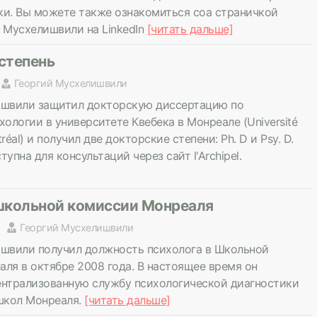
и. Вы можете также ознакомиться соа страничкой
 Мусхелишвили на LinkedIn
[читать дальше]
степень
Георгий Мусхелишвили
ишвили защитил докторскую диссертацию по
ологии в университете Квебека в Монреале (Université
réal) и получил две докторские степени: Ph. D и Psy. D.
упна для консультаций через сайт l'Archipel.
школьной комиссии Монреаля
Георгий Мусхелишвили
швили получил должность психолога в Школьной
ля в октябре 2008 года. В настоящее время он
нтрализованную службу психологической диагностики
школ Монреаля.
[читать дальше]