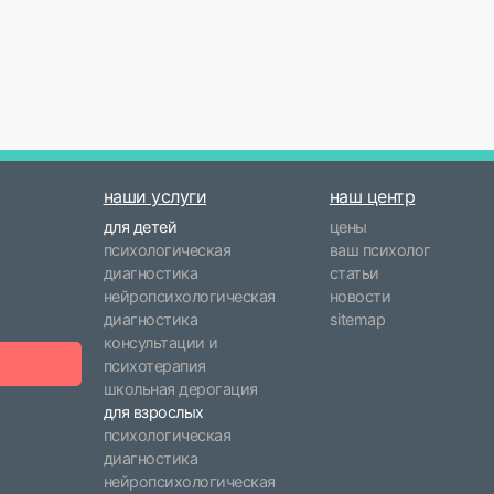
наши услуги
наш центр
для детей
цены
психологическая
ваш психолог
диагностика
статьи
нейропсихологическая
новости
диагностика
sitemap
консультации и
психотерапия
школьная дерогация
для взрослых
психологическая
диагностика
нейропсихологическая