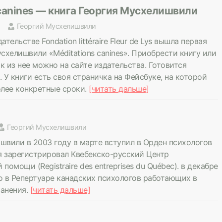
 canines — книга Георгия Мусхелишвили
Георгий Мусхелишвили
тельстве Fondation littéraire Fleur de Lys вышла первая
схелишвили «Méditations canines». Приобрести книгу или
к из нее можно на сайте издательства. Готовится
 У книги есть своя страничка на Фейсбуке, на которой
олее конкретные сроки.
[читать дальше]
Георгий Мусхелишвили
швили в 2003 году в марте вступил в Орден психологов
ля зарегистрировал Квебекско-русский Центр
помощи (Registraire des entreprises du Québec). в декабре
о в Репертуаре канадских психологов работающих в
анения.
[читать дальше]