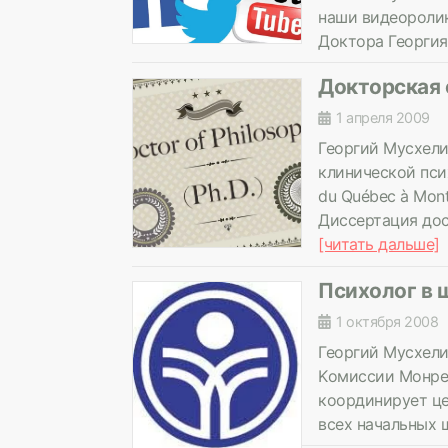
наши видеоролик
Доктора Георгия
Докторская 
1 апреля 2009
Георгий Мусхел
клинической псих
du Québec à Mont
Диссертация дост
[читать дальше]
Психолог в 
1 октября 2008
Георгий Мусхели
Kомиссии Монреа
координирует це
всех начальных 