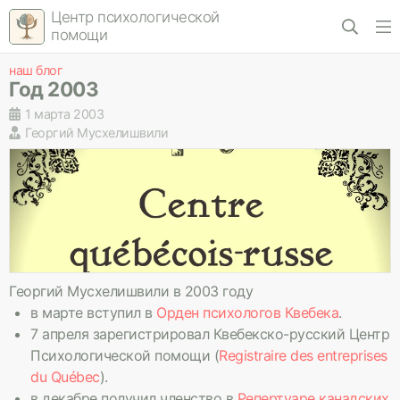
Центр психологической
помощи
наш блог
Год 2003
1 марта 2003
Георгий Мусхелишвили
Георгий Мусхелишвили в 2003 году
в марте вступил в
Орден психологов Квебека
.
7 апреля зарегистрировал Квебекско-русский Центр
Психологической помощи (
Registraire des entreprises
du Québec
).
в декабре получил членство в
Репертуаре канадских